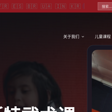
🇨🇳
搜
🇫🇷
🇪🇸
🇧🇷
🇺🇦
🇮🇳
🇰🇷
🇮🇷
法
西
葡
乌
印
韩
简
波
语
班
萄
克
地
语
体
斯
索：
牙
牙
兰
语
中
语
语
语
语
文
（巴
西）
关于我们
儿童课程