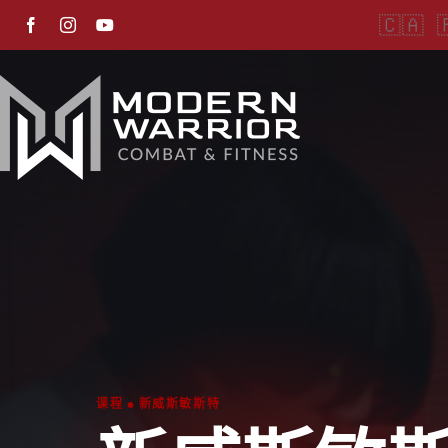
跳
🇨🇦
英
转
语
到
内
容
课程 • 新威斯敏斯特